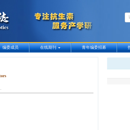
编委成员
在线期刊
青年编委招募
tors
 .