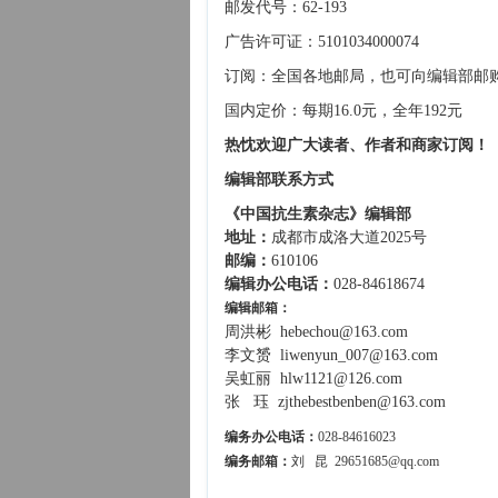
邮发代号：62-193
广告许可证：5101034000074
订阅：全国各地邮局，也可向编辑部邮
国内定价：每期16.0元，全年192元
热忱欢迎广大读者、作者和商家订阅！
编辑部联系方式
《中国抗生素杂志》编辑部
地址：
成都市成洛大道2025号
邮编：
610106
编辑办公电话：
028-84618674
编辑邮箱：
周洪彬 hebechou@163.com
李文赟 liwenyun_007@163.com
吴虹丽 hlw1121@126.com
张 珏 zjthebestbenben@163.com
编务办公电话：
028-84616023
编务邮箱：
刘 昆 29651685@qq.com