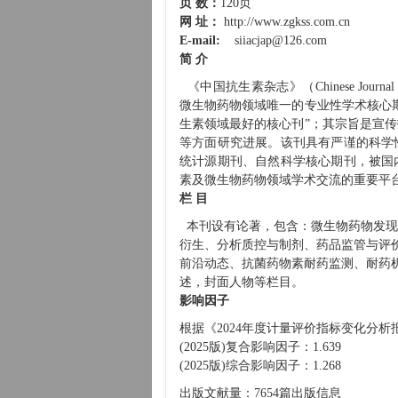
页 数：
120页
网 址：
http://www.zgkss.com.cn
E-mail:
siiacjap@126.com
简 介
《中国抗生素杂志》（Chinese Journal
微生
物药物领域唯一的专业性学术核心
生素领域最好的核心刊”；其宗旨是宣
等方面研究进展。该刊具有严谨的科学
统计源期刊、自然科学核心期刊，被国
素及微生物药物领域学术交流的重要平
栏 目
本刊设有论著，包含：微生物药物发现
衍生、分析质控与制剂、药品监管与评
前沿动态、抗菌药物素耐药监测、耐药机制
述，封面人物等栏目。
影响因子
根据《2024年度计量评价指标变化分
(2025版)复合影响因子：1.639
(2025版)综合影响因子：1.268
出版文献量：7654篇出版信息