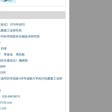
杂志》1976年创刊
抗菌素工业研究所
科学院医药生物技术研究所
东
：刘涛
舒 李俊龙 周洪彬
国抗生素杂志》编辑部
8689
26/R
成华区华冠路168号成都大学四川抗菌素工业研
6
28-84618674
p@126.com
193