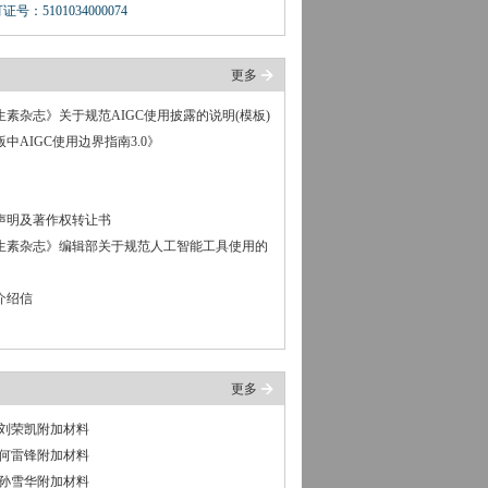
：5101034000074
更多
素杂志》关于规范AIGC使用披露的说明(模板)
中AIGC使用边界指南3.0》
声明及著作权转让书
生素杂志》编辑部关于规范人工智能工具使用的
介绍信
更多
063刘荣凯附加材料
230何雷锋附加材料
150孙雪华附加材料