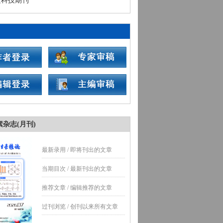
抗生素杂志》第二届青年编委名单公示
e Health 微生物耐药控制大会通知
抗生素杂志》入编《中文核心期刊要目总
023年版）
态环境微生物及次级代谢产物专刊约稿函
抗生素临床应用于研发学术研讨会暨青年学
邀请函
届全国抗生素学术会议第三轮正式通知
杂志(月刊)
最新录用 / 即将刊出的文章
当期目次 / 最新刊出的文章
推荐文章 / 编辑推荐的文章
过刊浏览 / 创刊以来所有文章