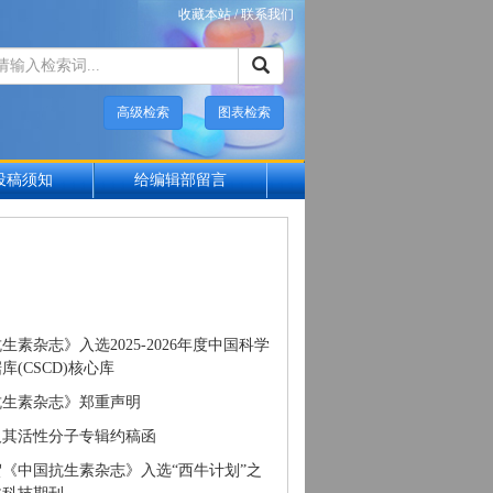
收藏本站
/
联系我们
高级检索
图表检索
投稿须知
给编辑部留言
生素杂志》入选2025-2026年度中国科学
库(CSCD)核心库
抗生素杂志》郑重声明
及其活性分子专辑约稿函
《中国抗生素杂志》入选“西牛计划”之
文科技期刊