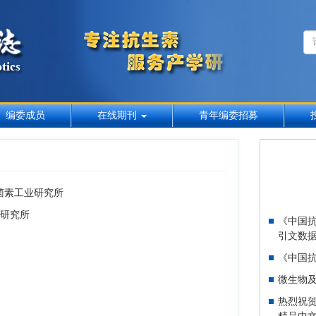
编委成员
在线期刊
青年编委招募
菌素工业研究所
研究所
《中国抗
引文数据
《中国
微生物
热烈祝贺
精品中