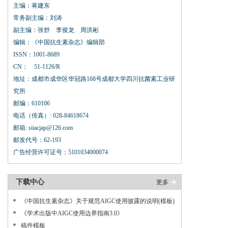
主编：蒋建东
常务副主编：刘涛
副主编：张舒 李俊龙 周洪彬
编辑：《中国抗生素杂志》编辑部
ISSN：1001-8689
CN： 51-1126/R
地址：成都市成华区华冠路168号成都大学四川抗菌素工业研
究所
邮编：610106
电话（传真）: 028-84618674
邮箱: siiacjap@126.com
邮发代号：62-193
广告经营许可证号：5101034000074
下载中心
更多
《中国抗生素杂志》关于规范AIGC使用披露的说明(模板)
《学术出版中AIGC使用边界指南3.0》
稿件模板