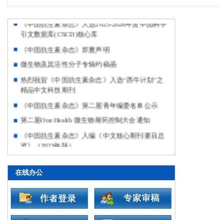
《中国抗生素杂志》入选2025-2026年度中国科学
引文数据库(CSCD)核心库
《中国抗生素杂志》郑重声明
微生物及其活性分子专辑约稿函
热烈祝贺《中国抗生素杂志》入选“西牛计划”之
精品中文科技期刊
《中国抗生素杂志》第二届青年编委名单公示
第二届One Health 微生物耐药控制大会通知
《中国抗生素杂志》入编《中文核心期刊要目总
览》（2023年版）
特殊生态环境微生物及次级代谢产物专刊约稿函
2019抗生素临床应用于研发学术研讨会暨青年学
在线办公
术论坛邀请函
第十三届全国抗生素学术会议第三轮正式通知